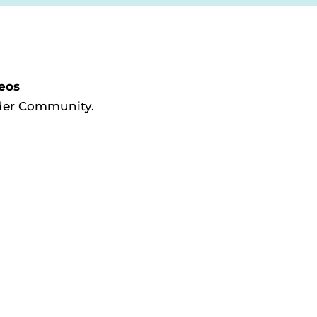
deos
 der Community.